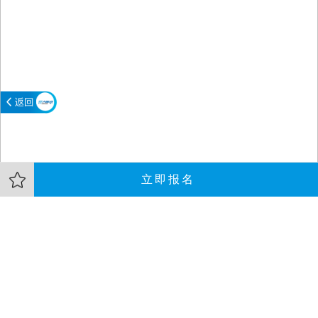
立即报名
大会介绍
嘉宾
资料
Elastic Stack是Elastic公司的开源产品：Elasticsearch、Logstash、
Kibana和Beats的统称，这些产品发布速度貌似有点快，在最近已经
发布了的版本中有哪些值得关注的特性，然后Elastic的工程师手头上
又在忙着码哪些新的特性呢?