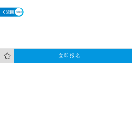
立即报名
大会介绍
嘉宾
资料
大数据正在重塑医学和医疗领域，随着医学信息管理水平的提升，
各方利用数学模型这一利刃从海量数据中探究疾病发生、发展的规
律，为诊断和治疗疾病提供充分的理论支持，促进临床实践和决
策。由数学模型演进的一场数据革命正在积蓄能量，积极跃迁通往
医学的价值链，重建生态系统。
本次讲座我们邀请到了深圳市艾科赛龙科技股份有限公司CEO赵小