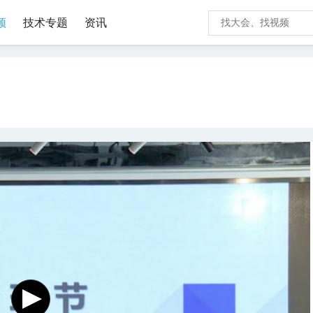
频
技术专题
资讯