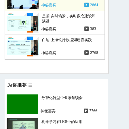
神秘嘉宾
2864
是灏 实时场景，实时数仓建设和
演进
神秘嘉宾
3831
白迪 上海银行数据湖建设实践
神秘嘉宾
2768
王雪峰 基于GPU的Spark应用加
速
神秘嘉宾
2583
为你推荐
傅江如 申万宏源大数据平台应用
实践
数智化转型企业家领读会
神秘嘉宾
3188
神秘嘉宾
7766
陈磊 信也科技大数据与AI赋能新
金融
机器学习在LBS中的应用
神秘嘉宾
2903