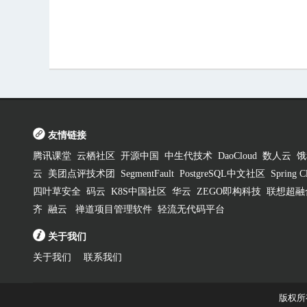
友情链接
腾讯课堂
云栖社区
开源中国
中生代技术
DaoCloud
数人云
饿
云
美团点评技术团
SegmentFault
PostgreSQL中文社区
Spring
四叶草安全
码云
K8S中国社区
华云
ZEGO即构科技
联想超融
齐
融云
禅道项目管理软件
轻流无代码平台
关于我们
关于我们
联系我们
版权所