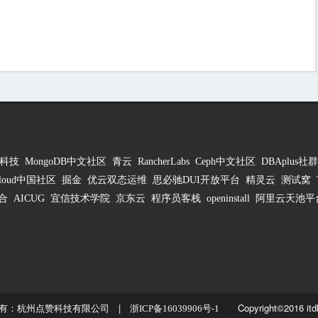
科技
MongoDB中文社区
青云
RancherLabs
Ceph中文社区
DBAplus社群
 Cloud中国社区
掘金
优云双态运维
思必驰DUI开放平台
精灵云
测试窝
合
AICUG
宜信技术学院
京东云
程序员客栈
openinstall
阿里云天池平
有：杭州点赞科技有限公司 |
Copyright©2016 itd
浙ICP备16039906号-1