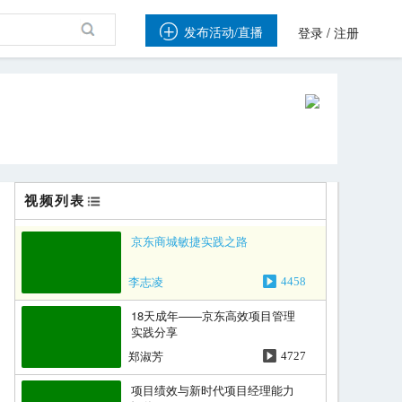

/
发布活动/直播
登录
注册
视频列表
京东商城敏捷实践之路
李志凌
4458
18天成年——京东高效项目管理
实践分享
郑淑芳
4727
项目绩效与新时代项目经理能力