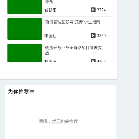
评价
靳朝阳
3774
项目管理互联网“荒野”求生指南
李国柱
3879
物流开放业务全链路项目管理实
战
林庆谊
4202
重大工程与群体智能决策
王长峰
3600
为你推荐
啊哦，暂无相关推荐