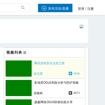

/
发布活动/直播
登录
注册
视频列表
腾讯游戏安全运营之路
张玉璞
4846
多场景DDoS风险分析与防护策略
吴晓斌
4975
盛趣网络DDoS防御实践分享