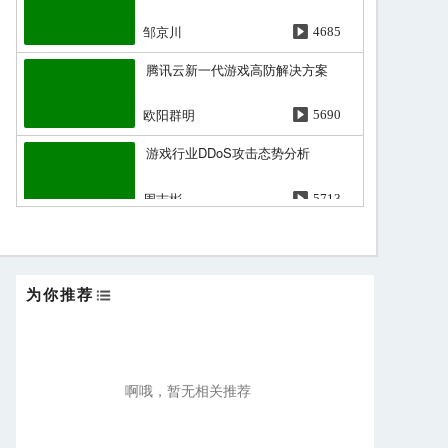
邹京川
4685
腾讯云新一代游戏高防解决方案
欧阳群明
5690
游戏行业DDoS攻击态势分析
周志彬
5713
为你推荐
啊哦，暂无相关推荐