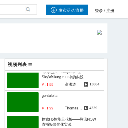

/
发布活动/直播
登录
注册
eWTP前端国际化技术架构
谭衍熙
4448
￥: 1.99
2018年的前端工程化，我们该做
什么？
王伟嘉
4945
￥: 1.99
视频列表
“未来已来”--GraphQL 在
SkyWalking 5.0 中的实践
高洪涛
13004
￥: 1.99
gentelella
Thomas Lin
4339
￥: 1.99
探索H5性能天花板——腾讯NOW
直播极限优化实践