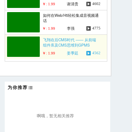
谢清贵
4602
￥: 1.99
如何在Web/H5轻松集成音视频通
话
李强
4775
￥: 1.99
飞翔在后CMS时代 —— 从前端
组件库及CMS思维到GPMS
姜季廷
4562
￥: 1.99
为你推荐
啊哦，暂无相关推荐