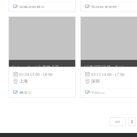
安徽省电视台
宜信技术学院
Hadoop+Spark生态技术开放日
“从数据到决策，Tableau 推动智能分析时代”研讨会

03-24 13:00 - 18:00

03-13 14:00 - 17:00

上海

深圳
腾讯云
Tableau
<<
1