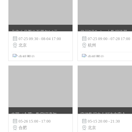
北京八月图云五周年9.9元特惠AI HPC云暑期培训班
杭州7月Python大数据机器学习实战

07-25 09:30 - 08-04 17:00

07-25 09:00 - 07-28 17:00

北京

杭州
中科图云
中科图云
中国（合肥）数字经济与区块链技术应用高峰论坛新闻发布会
宜信数据中台解决方案全揭秘(一)——数据中台整体介绍|宜信技术沙龙第11期

05-26 15:00 - 17:00

05-15 20:00 - 21:30

合肥

北京