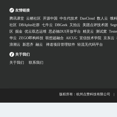
友情链接
腾讯课堂
云栖社区
开源中国
中生代技术
DaoCloud
数人云
饿
社区
DBAplus社群
七牛云
DBGeek
又拍云
美团点评技术团
Segm
区
掘金
优云双态运维
思必驰DUI开放平台
精灵云
测试窝
Test
华云
ZEGO即构科技
联想超融合
AICUG
宜信技术学院
京东云
浪潮云
新思齐
融云
禅道项目管理软件
轻流无代码平台
关于我们
关于我们
联系我们
版权所有：杭州点赞科技有限公司 