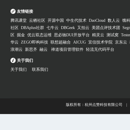
友情链接
腾讯课堂
云栖社区
开源中国
中生代技术
DaoCloud
数人云
饿
社区
DBAplus社群
七牛云
DBGeek
又拍云
美团点评技术团
Segm
区
掘金
优云双态运维
思必驰DUI开放平台
精灵云
测试窝
Test
华云
ZEGO即构科技
联想超融合
AICUG
宜信技术学院
京东云
浪潮云
新思齐
融云
禅道项目管理软件
轻流无代码平台
关于我们
关于我们
联系我们
版权所有：杭州点赞科技有限公司 