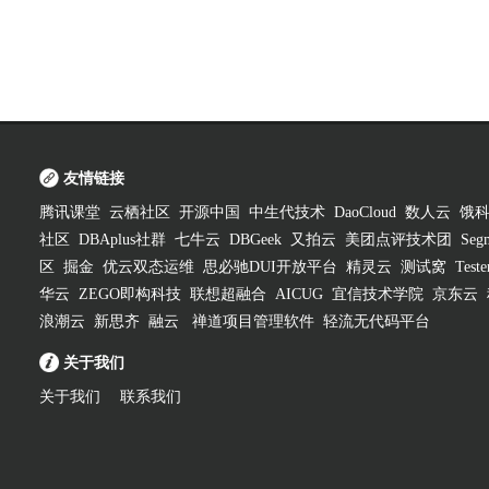
友情链接
腾讯课堂
云栖社区
开源中国
中生代技术
DaoCloud
数人云
饿
社区
DBAplus社群
七牛云
DBGeek
又拍云
美团点评技术团
Segm
区
掘金
优云双态运维
思必驰DUI开放平台
精灵云
测试窝
Test
华云
ZEGO即构科技
联想超融合
AICUG
宜信技术学院
京东云
浪潮云
新思齐
融云
禅道项目管理软件
轻流无代码平台
关于我们
关于我们
联系我们