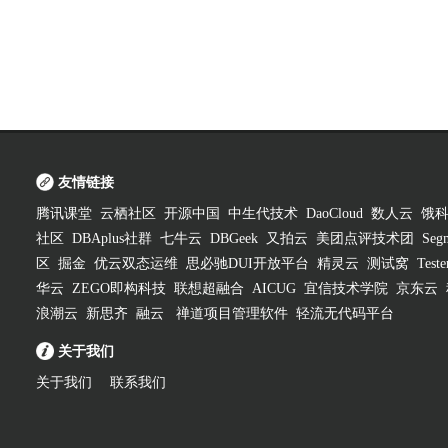
友情链接
腾讯课堂
云栖社区
开源中国
中生代技术
DaoCloud
数人云
饿
社区
DBAplus社群
七牛云
DBGeek
又拍云
美团点评技术团
Segm
区
掘金
优云双态运维
思必驰DUI开放平台
精灵云
测试窝
Test
华云
ZEGO即构科技
联想超融合
AICUG
宜信技术学院
京东云
浪潮云
新思齐
融云
禅道项目管理软件
轻流无代码平台
关于我们
关于我们
联系我们