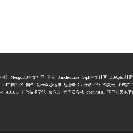
科技
MongoDB中文社区
青云
RancherLabs
Ceph中文社区
DBAplus社群
 Cloud中国社区
掘金
优云双态运维
思必驰DUI开放平台
精灵云
测试窝
合
AICUG
宜信技术学院
京东云
程序员客栈
openinstall
阿里云天池平