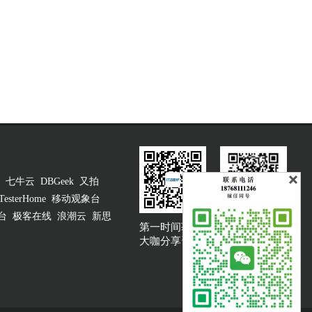
七牛云
DBGeek
又拍
TesterHome
移动观象台
台
极客在线
浪潮云
新思
第一时间获取
大咖说吐槽客服
大咖分享资讯