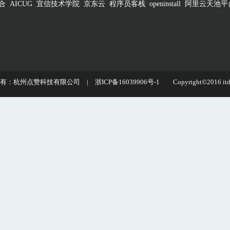
合
AICUG
宜信技术学院
京东云
程序员客栈
openinstall
阿里云天池平
所有：杭州点赞科技有限公司 |
浙ICP备16039906号-1
Copyright©2016 itd