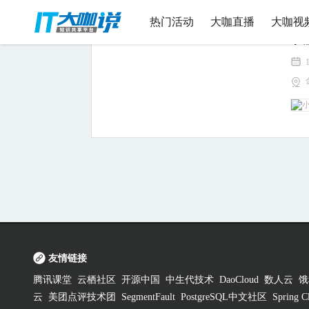
热门活动
大咖直播
大咖视
小
1
友情链接
腾讯课堂
云栖社区
开源中国
中生代技术
DaoCloud
数人云
饿
云
美团点评技术团
SegmentFault
PostgreSQL中文社区
Spring