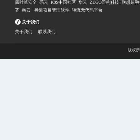
四叶草安全
码云
K8S中国社区
华云
ZEGO即构科技
联想超融
齐
融云
禅道项目管理软件
轻流无代码平台
关于我们
关于我们
联系我们
版权