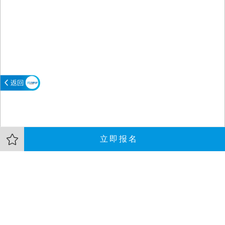
立即报名
大会介绍
本周六10月24日，EasyDL研发天团空降上海徐汇区复兴路1199号A
座5层，带来一日【EasyDL零门槛模型训练营】精选课程，覆盖NLP
与CV两大技术方向，从产品最新功能介绍、核心技术讲解、行业标