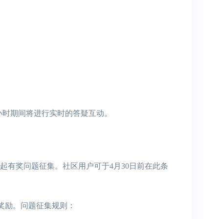
，活动一小时期间将进行实时的答疑互动。
前发起有奖问题征集。社区用户可于4月30日前在此条
F奖励。问题征集规则：