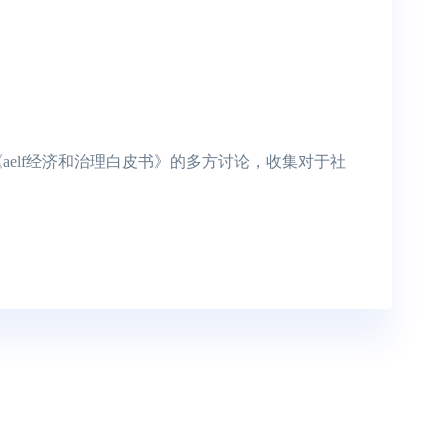
和《aelf经济和治理白皮书》的多方讨论，收集对于社