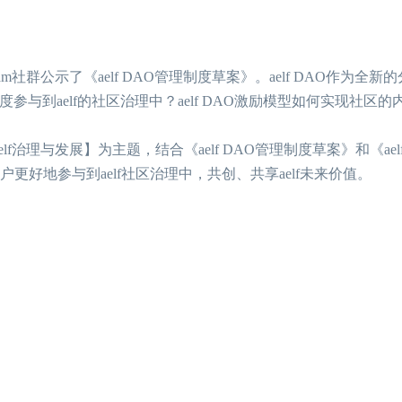
unity Telegram社群公示了《aelf DAO管理制度草案》。aelf
度参与到aelf的社区治理中？aelf DAO激励模型如何实现社区
以【aelf治理与发展】为主题，结合《aelf DAO管理制度草案》和《
好地参与到aelf社区治理中，共创、共享aelf未来价值。