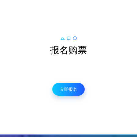
报名购票
立即报名