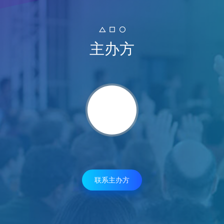
主办方
联系主办方