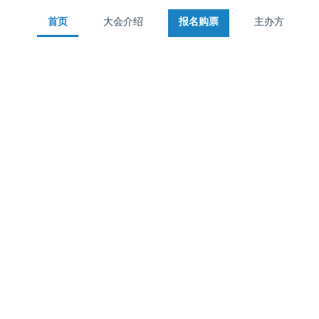
首页
大会介绍
报名购票
主办方
首页
大会介绍
报名购票
主办方