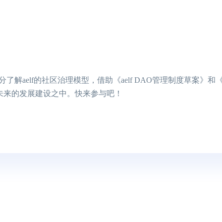
分了解aelf的社区治理模型，借助《aelf DAO管理制度草案》
f未来的发展建设之中。快来参与吧！