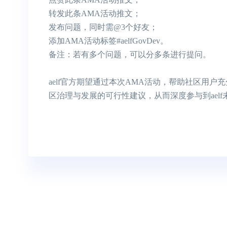
转发此条AMA活动推文；
发布问题，同时需@3个好友；
添加AMA活动标签#aelfGovDev。
备注：若有多个问题，可以分多条进行提问。
aelf官方期望通过本次AMA活动，帮助社区用户充
区治理与发展的可行性建议，从而深度参与到ael