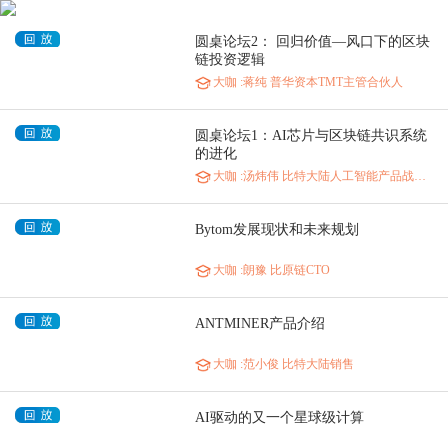
圆桌论坛2： 回归价值—风口下的区块
链投资逻辑
大咖
:蒋纯 普华资本TMT主管合伙人
圆桌论坛1：AI芯片与区块链共识系统
的进化
大咖
:汤炜伟 比特大陆人工智能产品战略总监
Bytom发展现状和未来规划
大咖
:朗豫 比原链CTO
ANTMINER产品介绍
大咖
:范小俊 比特大陆销售
AI驱动的又一个星球级计算