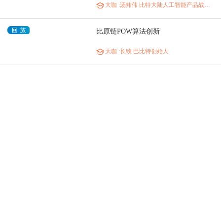
大咖
:汤炜伟 比特大陆人工智能产品战略总监
比原链POW算法创新
大咖
:长铗 巴比特创始人