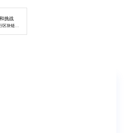
和挑战
张开翔 微众银行区块链首席架构师