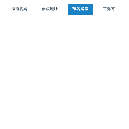
拟邀嘉宾
会议地址
报名购票
主办方
首页
大会介绍
拟邀嘉宾
活动地址
报名购票
主办方