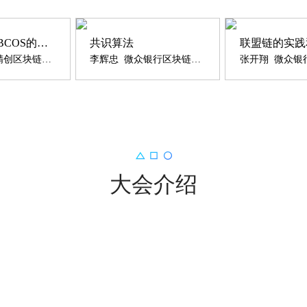
基于FISCO BCOS的信息交易平台实践
共识算法
联盟链的实践
梁永甫 四方精创区块链首席架构师
李辉忠 微众银行区块链高级架构师
大会介绍