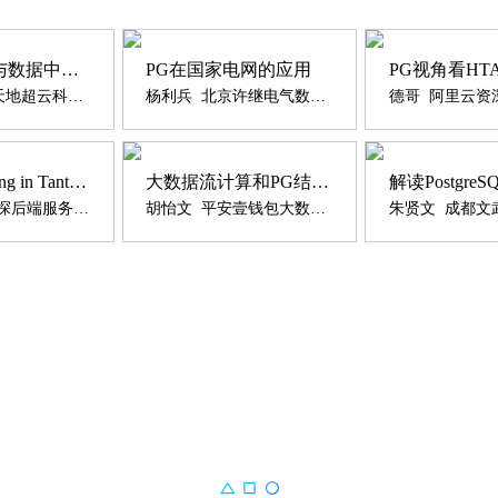
PostgreSQL与数据中心融合架构
PG在国家电网的应用
孟鑫东 北京天地超云科技有限公司
杨利兵 北京许继电气数据与安全业务总监
Happy Hacking in Tantan Using Golang & PostgreSQL - PostgreSQL
大数据流计算和PG结合实现资金实时监控
Henry Ren 探探后端服务组负责人
胡怡文 平安壹钱包大数据研发部负责人
朱贤文 成都文武