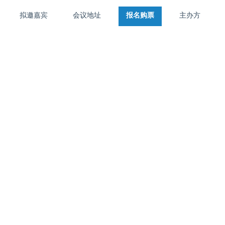
拟邀嘉宾
会议地址
报名购票
主办方
首页
大会介绍
拟邀嘉宾
活动地址
报名购票
主办方