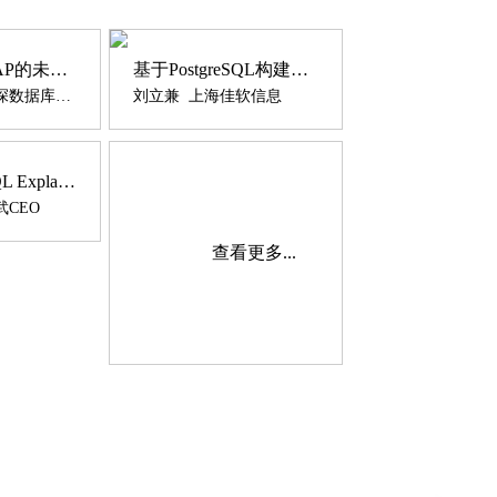
PG视角看HTAP的未来发展之路
基于PostgreSQL构建灵活的表单系统
德哥 阿里云资深数据库专家
刘立兼 上海佳软信息
解读PostgreSQL Explaining
CEO
查看更多...