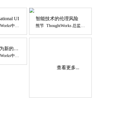
ational UI
智能技术的伦理风险
王晓雷 ThoughtWorks中国区首席数据科学家
熊节 ThoughtWorks 总监咨询师
开发者体验成为新的差异化竞争优势
禚娴静 ThoughtWorks中国区首席咨询师
查看更多...