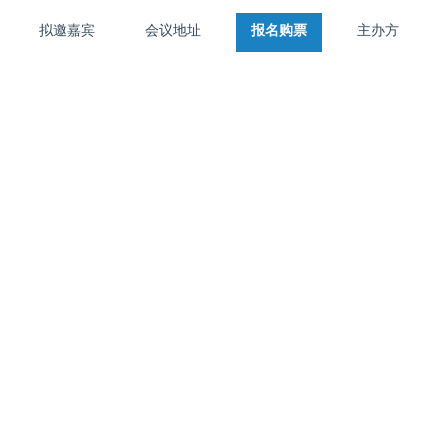
拟邀嘉宾
会议地址
报名购票
主办方
首页
大会介绍
拟邀嘉宾
活动地址
报名购票
主办方