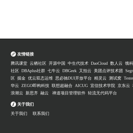
友情链接
腾讯课堂
云栖社区
开源中国
中生代技术
DaoCloud
数人云
饿
社区
DBAplus社群
七牛云
DBGeek
又拍云
美团点评技术团
Segm
区
掘金
优云双态运维
思必驰DUI开放平台
精灵云
测试窝
Test
华云
ZEGO即构科技
联想超融合
AICUG
宜信技术学院
京东云
浪潮云
新思齐
融云
禅道项目管理软件
轻流无代码平台
关于我们
关于我们
联系我们