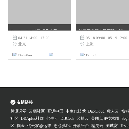
DataFun Talk大数据风控系列活动 ——人工智能时代：内容审核与流量反作弊
第四届数据科学国际会议（ICDS 2017）

04-21 14:00 - 17:20

05-18 09:00 - 05-19 12:00

北京

上海
DataFun
Dataology
数据猿
友情链接
腾讯课堂
云栖社区
开源中国
中生代技术
DaoCloud
数人云
饿
社区
DBAplus社群
七牛云
DBGeek
又拍云
美团点评技术团
Segm
区
掘金
优云双态运维
思必驰DUI开放平台
精灵云
测试窝
Test