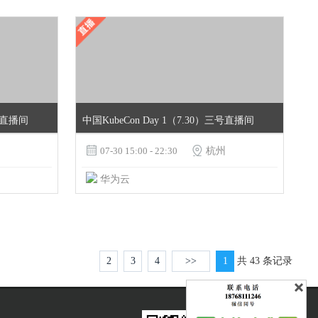
四号直播间
中国KubeCon Day 1（7.30）三号直播间

07-30 15:00 - 22:30

杭州
华为云
2
3
4
>>
1
共 43 条记录