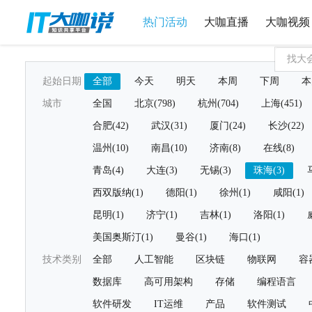
热门活动
大咖直播
大咖视频
起始日期
全部
今天
明天
本周
下周
本
城市
全国
北京(798)
杭州(704)
上海(451)
合肥(42)
武汉(31)
厦门(24)
长沙(22)
温州(10)
南昌(10)
济南(8)
在线(8)
青岛(4)
大连(3)
无锡(3)
珠海(3)
西双版纳(1)
德阳(1)
徐州(1)
咸阳(1)
昆明(1)
济宁(1)
吉林(1)
洛阳(1)
美国奥斯汀(1)
曼谷(1)
海口(1)
技术类别
全部
人工智能
区块链
物联网
容
数据库
高可用架构
存储
编程语言
软件研发
IT运维
产品
软件测试