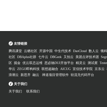
友情链接
腾讯课堂
云栖社区
开源中国
中生代技术
DaoCloud
数人云
饿
社区
DBAplus社群
七牛云
DBGeek
又拍云
美团点评技术团
Segm
区
掘金
优云双态运维
思必驰DUI开放平台
精灵云
测试窝
Test
华云
ZEGO即构科技
联想超融合
AICUG
宜信技术学院
京东云
浪潮云
新思齐
融云
禅道项目管理软件
轻流无代码平台
关于我们
关于我们
联系我们