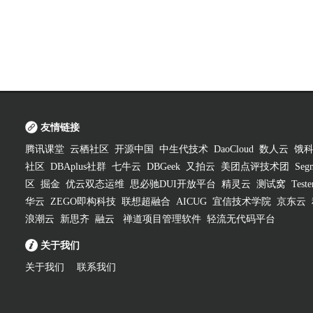
友情链接
腾讯课堂
云栖社区
开源中国
中生代技术
DaoCloud
数人云
饿
社区
DBAplus社群
七牛云
DBGeek
又拍云
美团点评技术团
Segm
区
掘金
优云双态运维
思必驰DUI开放平台
精灵云
测试窝
Test
华云
ZEGO即构科技
联想超融合
AICUG
宜信技术学院
京东云
浪潮云
新思齐
融云
禅道项目管理软件
轻流无代码平台
关于我们
关于我们
联系我们