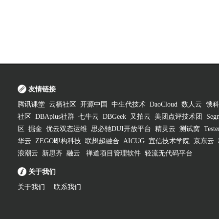
友情链接
腾讯课堂
云栖社区
开源中国
中生代技术
DaoCloud
数人云
饿
社区
DBAplus社群
七牛云
DBGeek
又拍云
美团点评技术团
Segm
区
掘金
优云双态运维
思必驰DUI开放平台
精灵云
测试窝
Test
华云
ZEGO即构科技
联想超融合
AICUG
宜信技术学院
京东云
浪潮云
新思齐
融云
禅道项目管理软件
轻流无代码平台
关于我们
关于我们
联系我们