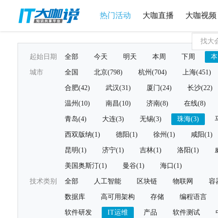
热门活动
大咖直播
大咖视频
起始日期
全部
今天
明天
本周
下周
本
城市
全国
北京(798)
杭州(704)
上海(451)
合肥(42)
武汉(31)
厦门(24)
长沙(22)
温州(10)
南昌(10)
济南(8)
在线(8)
青岛(4)
大连(3)
无锡(3)
珠海(3)
西双版纳(1)
德阳(1)
徐州(1)
咸阳(1)
昆明(1)
济宁(1)
吉林(1)
洛阳(1)
美国奥斯汀(1)
曼谷(1)
海口(1)
技术类别
全部
人工智能
区块链
物联网
容
数据库
高可用架构
存储
编程语言
软件研发
IT运维
产品
软件测试