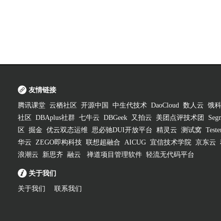
友情链接
腾讯课堂
云栖社区
开源中国
中生代技术
DaoCloud
数人云
饿
社区
DBAplus社群
七牛云
DBGeek
又拍云
美团点评技术团
Segm
区
掘金
优云双态运维
思必驰DUI开放平台
精灵云
测试窝
Test
华云
ZEGO即构科技
联想超融合
AICUG
宜信技术学院
京东云
浪潮云
新思齐
融云
禅道项目管理软件
轻流无代码平台
关于我们
关于我们
联系我们