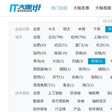
热门活动
大咖直播
大咖视频
起始日期
全部
今天
明天
本周
下周
本
城市
全国
北京(798)
杭州(704)
上海(451)
合肥(42)
武汉(31)
厦门(24)
长沙(22)
温州(10)
南昌(10)
济南(8)
在线(8)
青岛(4)
大连(3)
无锡(3)
珠海(3)
西双版纳(1)
德阳(1)
徐州(1)
咸阳(1)
昆明(1)
济宁(1)
吉林(1)
洛阳(1)
美国奥斯汀(1)
曼谷(1)
海口(1)
技术类别
全部
人工智能
区块链
物联网
容
数据库
高可用架构
存储
编程语言
软件研发
IT运维
产品
软件测试