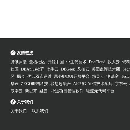
友情链接
腾讯课堂
云栖社区
开源中国
中生代技术
DaoCloud
数人云
饿
社区
DBAplus社群
七牛云
DBGeek
又拍云
美团点评技术团
Segm
区
掘金
优云双态运维
思必驰DUI开放平台
精灵云
测试窝
Test
华云
ZEGO即构科技
联想超融合
AICUG
宜信技术学院
京东云
浪潮云
新思齐
融云
禅道项目管理软件
轻流无代码平台
关于我们
关于我们
联系我们