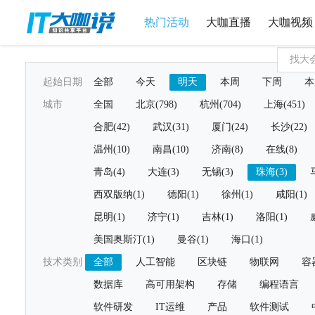
热门活动
大咖直播
大咖视频
起始日期
全部
今天
明天
本周
下周
本
城市
全国
北京(798)
杭州(704)
上海(451)
合肥(42)
武汉(31)
厦门(24)
长沙(22)
温州(10)
南昌(10)
济南(8)
在线(8)
青岛(4)
大连(3)
无锡(3)
珠海(3)
西双版纳(1)
德阳(1)
徐州(1)
咸阳(1)
昆明(1)
济宁(1)
吉林(1)
洛阳(1)
美国奥斯汀(1)
曼谷(1)
海口(1)
技术类别
全部
人工智能
区块链
物联网
容
数据库
高可用架构
存储
编程语言
软件研发
IT运维
产品
软件测试