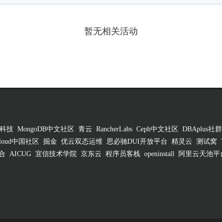
暂无相关活动
科技
MongoDB中文社区
青云
RancherLabs
Ceph中文社区
DBAplus社群
 Cloud中国社区
掘金
优云双态运维
思必驰DUI开放平台
精灵云
测试窝
合
AICUG
宜信技术学院
京东云
程序员客栈
openinstall
阿里云天池平