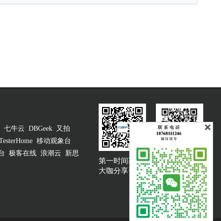
七牛云
DBGeek
又拍
TesterHome
移动观象台
台
极客在线
浪潮云
新思
第一时间获取
大咖说吐槽客服
大咖分享资讯