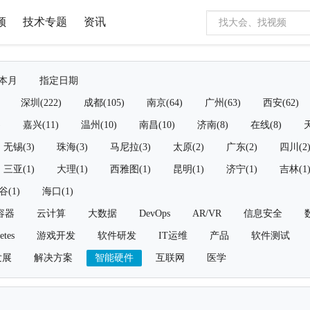
频
技术专题
资讯
本月
指定日期
深圳(222)
成都(105)
南京(64)
广州(63)
西安(62)
)
嘉兴(11)
温州(10)
南昌(10)
济南(8)
在线(8)
天
无锡(3)
珠海(3)
马尼拉(3)
太原(2)
广东(2)
四川(2
三亚(1)
大理(1)
西雅图(1)
昆明(1)
济宁(1)
吉林(1
谷(1)
海口(1)
容器
云计算
大数据
DevOps
AR/VR
信息安全
etes
游戏开发
软件研发
IT运维
产品
软件测试
发展
解决方案
智能硬件
互联网
医学