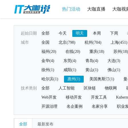
热门活动
大咖直播
大咖视
起始日期
全部
今天
明天
本周
下周
城市
全国
北京(798)
杭州(704)
上海(451)
福州(20)
在线(20)
重庆(18)
苏州(18
金华(4)
东莞(4)
青岛(4)
大连(3)
徐州(1)
咸阳(1)
黄山(1)
佛山(1)
哈尔滨(1)
惠州(1)
美国奥斯汀(1)
曼
技术类别
全部
人工智能
区块链
物联网
Web开发
移动开发
开发工具
Kubern
开源治理
名企案例
名家分享
职业
全部
最新发布