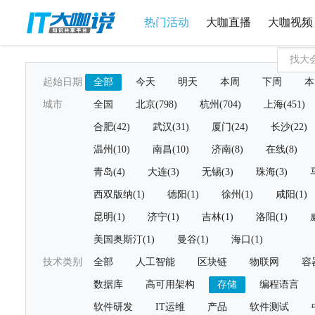
热门活动
大咖直播
大咖视频
起始日期
全部
今天
明天
本周
下周
本
城市
全国
北京(798)
杭州(704)
上海(451)
合肥(42)
武汉(31)
厦门(24)
长沙(22)
温州(10)
南昌(10)
济南(8)
在线(8)
青岛(4)
大连(3)
无锡(3)
珠海(3)
西双版纳(1)
德阳(1)
徐州(1)
咸阳(1)
昆明(1)
济宁(1)
吉林(1)
洛阳(1)
美国奥斯汀(1)
曼谷(1)
海口(1)
技术类别
全部
人工智能
区块链
物联网
容
数据库
高可用架构
存储
编程语言
软件研发
IT运维
产品
软件测试