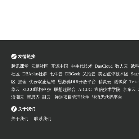
友情链接
腾讯课堂
云栖社区
开源中国
中生代技术
DaoCloud
数人云
饿
社区
DBAplus社群
七牛云
DBGeek
又拍云
美团点评技术团
Segm
区
掘金
优云双态运维
思必驰DUI开放平台
精灵云
测试窝
Test
华云
ZEGO即构科技
联想超融合
AICUG
宜信技术学院
京东云
浪潮云
新思齐
融云
禅道项目管理软件
轻流无代码平台
关于我们
关于我们
联系我们