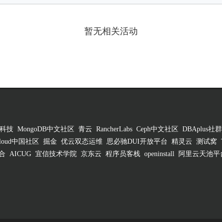
暂无相关活动
科技
MongoDB中文社区
青云
RancherLabs
Ceph中文社区
DBAplus社群
 Cloud中国社区
掘金
优云双态运维
思必驰DUI开放平台
精灵云
测试窝
合
AICUG
宜信技术学院
京东云
程序员客栈
openinstall
阿里云天池平