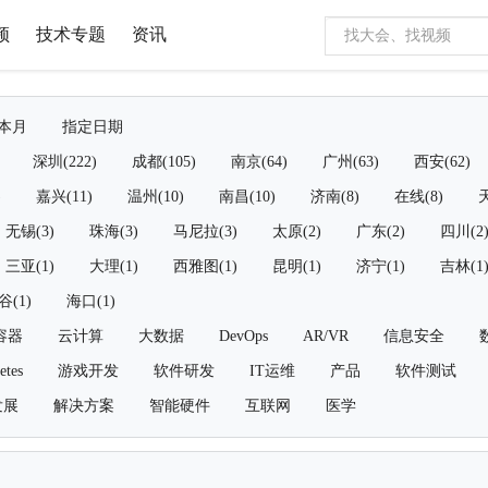
频
技术专题
资讯
本月
指定日期
深圳(222)
成都(105)
南京(64)
广州(63)
西安(62)
)
嘉兴(11)
温州(10)
南昌(10)
济南(8)
在线(8)
天
无锡(3)
珠海(3)
马尼拉(3)
太原(2)
广东(2)
四川(2
三亚(1)
大理(1)
西雅图(1)
昆明(1)
济宁(1)
吉林(1
谷(1)
海口(1)
容器
云计算
大数据
DevOps
AR/VR
信息安全
etes
游戏开发
软件研发
IT运维
产品
软件测试
发展
解决方案
智能硬件
互联网
医学