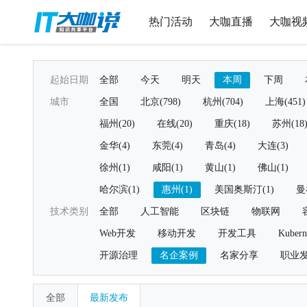
热门活动
大咖直播
大咖视
起始日期
全部
今天
明天
本周
下周
城市
全国
北京(798)
杭州(704)
上海(451)
福州(20)
在线(20)
重庆(18)
苏州(18
金华(4)
东莞(4)
青岛(4)
大连(3)
徐州(1)
咸阳(1)
黄山(1)
佛山(1)
哈尔滨(1)
惠州(1)
美国奥斯汀(1)
曼
技术类别
全部
人工智能
区块链
物联网
Web开发
移动开发
开发工具
Kubern
开源治理
名企案例
名家分享
职业
全部
最新发布