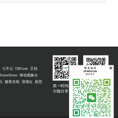
七牛云
DBGeek
又拍
TesterHome
移动观象台
台
极客在线
浪潮云
新思
第一时间获取
大咖说吐槽客服
大咖分享资讯