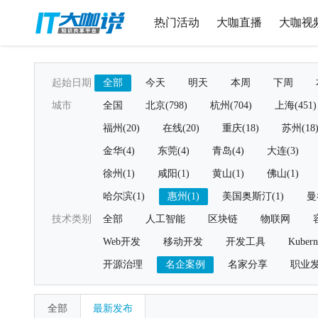
热门活动
大咖直播
大咖视
起始日期
全部
今天
明天
本周
下周
城市
全国
北京(798)
杭州(704)
上海(451)
福州(20)
在线(20)
重庆(18)
苏州(18
金华(4)
东莞(4)
青岛(4)
大连(3)
徐州(1)
咸阳(1)
黄山(1)
佛山(1)
哈尔滨(1)
惠州(1)
美国奥斯汀(1)
曼
技术类别
全部
人工智能
区块链
物联网
Web开发
移动开发
开发工具
Kubern
开源治理
名企案例
名家分享
职业
全部
最新发布