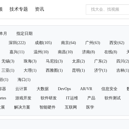
频
技术专题
资讯
本月
指定日期
深圳(222)
成都(105)
南京(64)
广州(63)
西安(62)
)
嘉兴(11)
温州(10)
南昌(10)
济南(8)
在线(8)
天
无锡(3)
珠海(3)
马尼拉(3)
太原(2)
广东(2)
四川(2
三亚(1)
大理(1)
西雅图(1)
昆明(1)
济宁(1)
吉林(1
谷(1)
海口(1)
容器
云计算
大数据
DevOps
AR/VR
信息安全
etes
游戏开发
软件研发
IT运维
产品
软件测试
发展
解决方案
智能硬件
互联网
医学