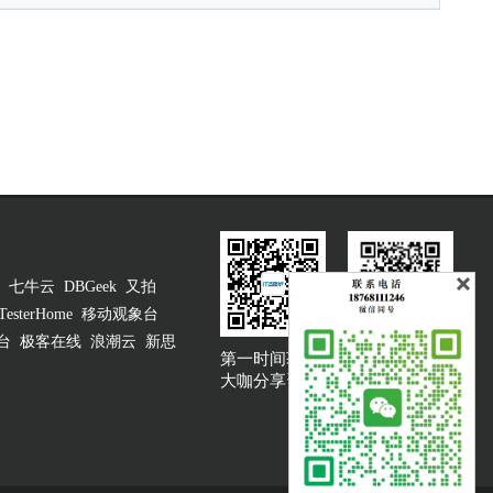
七牛云
DBGeek
又拍
TesterHome
移动观象台
台
极客在线
浪潮云
新思
第一时间获取
大咖说吐槽客服
大咖分享资讯