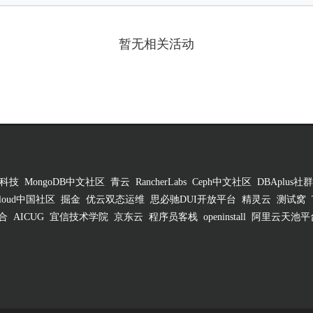
暂无相关活动
科技
MongoDB中文社区
青云
RancherLabs
Ceph中文社区
DBAplus社群
 Cloud中国社区
掘金
优云双态运维
思必驰DUI开放平台
精灵云
测试窝
合
AICUG
宜信技术学院
京东云
程序员客栈
openinstall
阿里云天池平