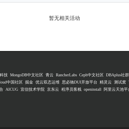
暂无相关活动
科技
MongoDB中文社区
青云
RancherLabs
Ceph中文社区
DBAplus社群
 Cloud中国社区
掘金
优云双态运维
思必驰DUI开放平台
精灵云
测试窝
合
AICUG
宜信技术学院
京东云
程序员客栈
openinstall
阿里云天池平