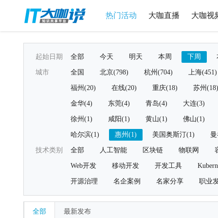
热门活动
大咖直播
大咖视
起始日期
全部
今天
明天
本周
下周
城市
全国
北京(798)
杭州(704)
上海(451)
福州(20)
在线(20)
重庆(18)
苏州(18
金华(4)
东莞(4)
青岛(4)
大连(3)
徐州(1)
咸阳(1)
黄山(1)
佛山(1)
哈尔滨(1)
惠州(1)
美国奥斯汀(1)
曼
技术类别
全部
人工智能
区块链
物联网
Web开发
移动开发
开发工具
Kubern
开源治理
名企案例
名家分享
职业
全部
最新发布