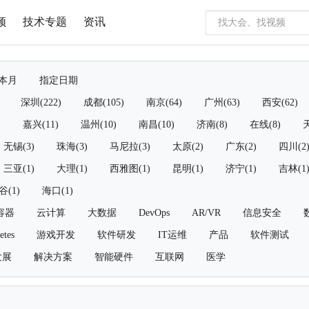
频
技术专题
资讯
本月
指定日期
深圳(222)
成都(105)
南京(64)
广州(63)
西安(62)
)
嘉兴(11)
温州(10)
南昌(10)
济南(8)
在线(8)
天
无锡(3)
珠海(3)
马尼拉(3)
太原(2)
广东(2)
四川(2
三亚(1)
大理(1)
西雅图(1)
昆明(1)
济宁(1)
吉林(1
谷(1)
海口(1)
容器
云计算
大数据
DevOps
AR/VR
信息安全
etes
游戏开发
软件研发
IT运维
产品
软件测试
发展
解决方案
智能硬件
互联网
医学