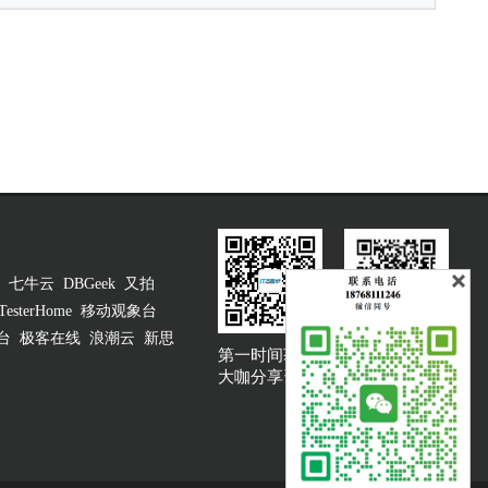
七牛云
DBGeek
又拍
TesterHome
移动观象台
台
极客在线
浪潮云
新思
第一时间获取
大咖说吐槽客服
大咖分享资讯