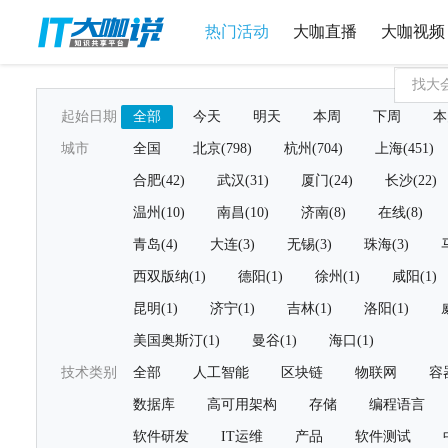
热门活动
大咖直播
大咖视频
起始日期
全部
今天
明天
本周
下周
本
城市
全国
北京(798)
杭州(704)
上海(451)
合肥(42)
武汉(31)
厦门(24)
长沙(22)
温州(10)
南昌(10)
济南(8)
在线(8)
青岛(4)
大连(3)
无锡(3)
珠海(3)
西双版纳(1)
德阳(1)
徐州(1)
咸阳(1)
昆明(1)
济宁(1)
吉林(1)
洛阳(1)
美国奥斯汀(1)
曼谷(1)
海口(1)
技术类别
全部
人工智能
区块链
物联网
容
数据库
高可用架构
存储
编程语言
软件研发
IT运维
产品
软件测试