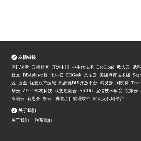
友情链接
腾讯课堂
云栖社区
开源中国
中生代技术
DaoCloud
数人云
饿
社区
DBAplus社群
七牛云
DBGeek
又拍云
美团点评技术团
Segm
区
掘金
优云双态运维
思必驰DUI开放平台
精灵云
测试窝
Test
华云
ZEGO即构科技
联想超融合
AICUG
宜信技术学院
京东云
浪潮云
新思齐
融云
禅道项目管理软件
轻流无代码平台
关于我们
关于我们
联系我们