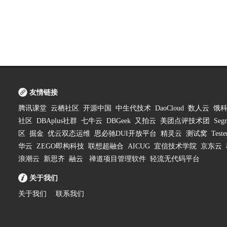
友情链接
腾讯课堂
云栖社区
开源中国
中生代技术
DaoCloud
数人云
饿
社区
DBAplus社群
七牛云
DBGeek
又拍云
美团点评技术团
Segm
区
掘金
优云双态运维
思必驰DUI开放平台
精灵云
测试窝
Test
华云
ZEGO即构科技
联想超融合
AICUG
宜信技术学院
京东云
浪潮云
新思齐
融云
禅道项目管理软件
轻流无代码平台
关于我们
关于我们
联系我们