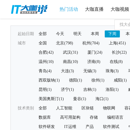
热门活动
大咖直播
大咖视频
起始日期
全部
今天
明天
本周
下周
本
城市
全国
北京(798)
杭州(704)
上海(451)
合肥(42)
武汉(31)
厦门(24)
长沙(22)
温州(10)
南昌(10)
济南(8)
在线(8)
青岛(4)
大连(3)
无锡(3)
珠海(3)
西双版纳(1)
德阳(1)
徐州(1)
咸阳(1)
昆明(1)
济宁(1)
吉林(1)
洛阳(1)
美国奥斯汀(1)
曼谷(1)
海口(1)
技术类别
全部
人工智能
区块链
物联网
容
数据库
高可用架构
存储
编程语言
软件研发
IT运维
产品
软件测试