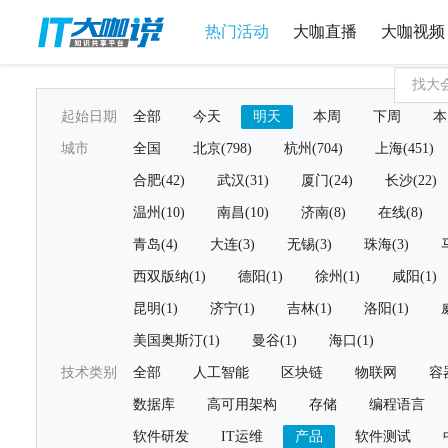
热门活动
大咖直播
大咖视频
起始日期
全部
今天
明天
本周
下周
本
城市
全国
北京(798)
杭州(704)
上海(451)
合肥(42)
武汉(31)
厦门(24)
长沙(22)
温州(10)
南昌(10)
济南(8)
在线(8)
青岛(4)
大连(3)
无锡(3)
珠海(3)
西双版纳(1)
德阳(1)
徐州(1)
咸阳(1)
昆明(1)
济宁(1)
吉林(1)
洛阳(1)
美国奥斯汀(1)
曼谷(1)
海口(1)
技术类别
全部
人工智能
区块链
物联网
容
数据库
高可用架构
存储
编程语言
软件研发
IT运维
产品
软件测试