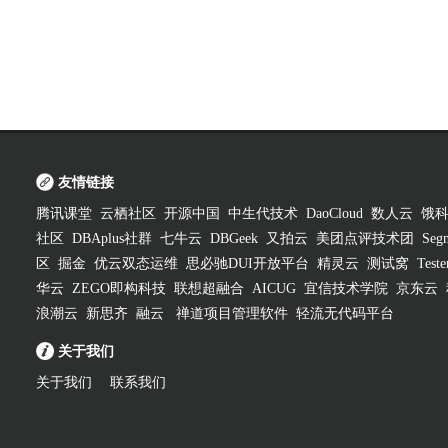
友情链接
腾讯课堂
云栖社区
开源中国
中生代技术
DaoCloud
数人云
饿
社区
DBAplus社群
七牛云
DBGeek
又拍云
美团点评技术团
Segm
区
掘金
优云双态运维
思必驰DUI开放平台
精灵云
测试窝
Test
华云
ZEGO即构科技
联想超融合
AICUG
宜信技术学院
京东云
浪潮云
新思齐
融云
禅道项目管理软件
轻流无代码平台
关于我们
关于我们
联系我们