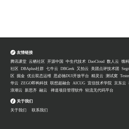
友情链接
腾讯课堂
云栖社区
开源中国
中生代技术
DaoCloud
数人云
饿
社区
DBAplus社群
七牛云
DBGeek
又拍云
美团点评技术团
Segm
区
掘金
优云双态运维
思必驰DUI开放平台
精灵云
测试窝
Test
华云
ZEGO即构科技
联想超融合
AICUG
宜信技术学院
京东云
浪潮云
新思齐
融云
禅道项目管理软件
轻流无代码平台
关于我们
关于我们
联系我们