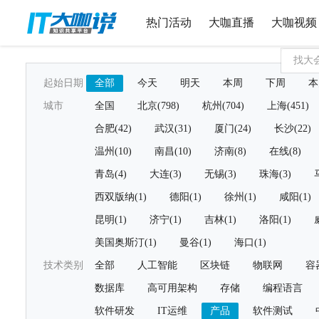
热门活动
大咖直播
大咖视频
起始日期
全部
今天
明天
本周
下周
本
城市
全国
北京(798)
杭州(704)
上海(451)
合肥(42)
武汉(31)
厦门(24)
长沙(22)
温州(10)
南昌(10)
济南(8)
在线(8)
青岛(4)
大连(3)
无锡(3)
珠海(3)
西双版纳(1)
德阳(1)
徐州(1)
咸阳(1)
昆明(1)
济宁(1)
吉林(1)
洛阳(1)
美国奥斯汀(1)
曼谷(1)
海口(1)
技术类别
全部
人工智能
区块链
物联网
容
数据库
高可用架构
存储
编程语言
软件研发
IT运维
产品
软件测试