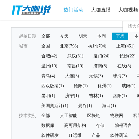
热门活动
大咖直播
大咖视频
起始日期
全部
今天
明天
本周
下周
本
城市
全国
北京(798)
杭州(704)
上海(451)
合肥(42)
武汉(31)
厦门(24)
长沙(22)
温州(10)
南昌(10)
济南(8)
在线(8)
青岛(4)
大连(3)
无锡(3)
珠海(3)
西双版纳(1)
德阳(1)
徐州(1)
咸阳(1)
昆明(1)
济宁(1)
吉林(1)
洛阳(1)
美国奥斯汀(1)
曼谷(1)
海口(1)
技术类别
全部
人工智能
区块链
物联网
容
数据库
高可用架构
存储
编程语言
软件研发
IT运维
产品
软件测试