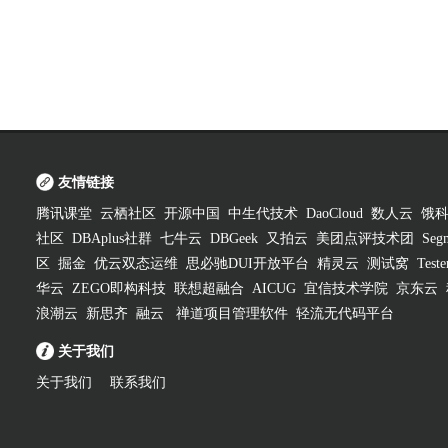
友情链接
腾讯课堂
云栖社区
开源中国
中生代技术
DaoCloud
数人云
饿
社区
DBAplus社群
七牛云
DBGeek
又拍云
美团点评技术团
Segm
区
掘金
优云双态运维
思必驰DUI开放平台
精灵云
测试窝
Test
华云
ZEGO即构科技
联想超融合
AICUG
宜信技术学院
京东云
浪潮云
新思齐
融云
禅道项目管理软件
轻流无代码平台
关于我们
关于我们
联系我们