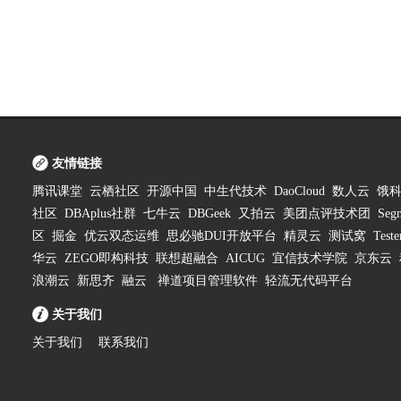
友情链接
腾讯课堂
云栖社区
开源中国
中生代技术
DaoCloud
数人云
饿
社区
DBAplus社群
七牛云
DBGeek
又拍云
美团点评技术团
Segm
区
掘金
优云双态运维
思必驰DUI开放平台
精灵云
测试窝
Test
华云
ZEGO即构科技
联想超融合
AICUG
宜信技术学院
京东云
浪潮云
新思齐
融云
禅道项目管理软件
轻流无代码平台
关于我们
关于我们
联系我们