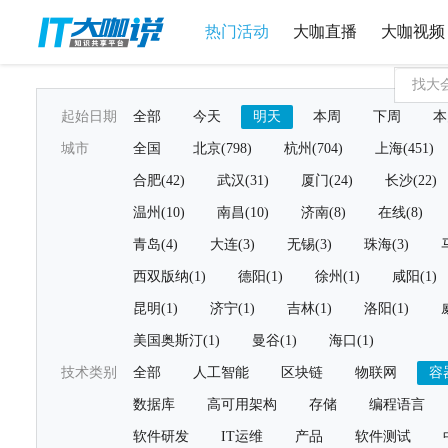
热门活动
大咖直播
大咖视频
起始日期
全部
今天
明天
本周
下周
本
城市
全国
北京(798)
杭州(704)
上海(451)
合肥(42)
武汉(31)
厦门(24)
长沙(22)
温州(10)
南昌(10)
济南(8)
在线(8)
青岛(4)
大连(3)
无锡(3)
珠海(3)
西双版纳(1)
德阳(1)
徐州(1)
咸阳(1)
昆明(1)
济宁(1)
吉林(1)
洛阳(1)
美国奥斯汀(1)
曼谷(1)
海口(1)
技术类别
全部
人工智能
区块链
物联网
容
数据库
高可用架构
存储
编程语言
软件研发
IT运维
产品
软件测试