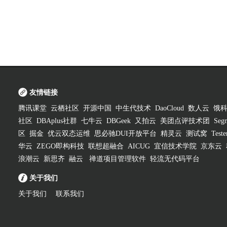
友情链接
腾讯课堂
云栖社区
开源中国
中生代技术
DaoCloud
数人云
饿
社区
DBAplus社群
七牛云
DBGeek
又拍云
美团点评技术团
Segm
区
掘金
优云双态运维
思必驰DUI开放平台
精灵云
测试窝
Test
华云
ZEGO即构科技
联想超融合
AICUG
宜信技术学院
京东云
浪潮云
新思齐
融云
禅道项目管理软件
轻流无代码平台
关于我们
关于我们
联系我们