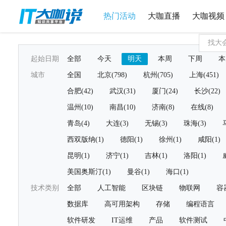
热门活动
大咖直播
大咖视频
起始日期
全部
今天
明天
本周
下周
本
城市
全国
北京(798)
杭州(705)
上海(451)
合肥(42)
武汉(31)
厦门(24)
长沙(22)
温州(10)
南昌(10)
济南(8)
在线(8)
青岛(4)
大连(3)
无锡(3)
珠海(3)
西双版纳(1)
德阳(1)
徐州(1)
咸阳(1)
昆明(1)
济宁(1)
吉林(1)
洛阳(1)
美国奥斯汀(1)
曼谷(1)
海口(1)
技术类别
全部
人工智能
区块链
物联网
容
数据库
高可用架构
存储
编程语言
软件研发
IT运维
产品
软件测试