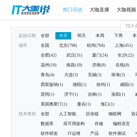
热门活动
大咖直播
大咖视频
起始日期
全部
今天
明天
本周
下周
本
城市
全国
北京(798)
杭州(704)
上海(451)
合肥(42)
武汉(31)
厦门(24)
长沙(22)
温州(10)
南昌(10)
济南(8)
在线(8)
青岛(4)
大连(3)
无锡(3)
珠海(3)
西双版纳(1)
德阳(1)
徐州(1)
咸阳(1)
昆明(1)
济宁(1)
吉林(1)
洛阳(1)
美国奥斯汀(1)
曼谷(1)
海口(1)
技术类别
全部
人工智能
区块链
物联网
容
数据库
高可用架构
存储
编程语言
软件研发
IT运维
产品
软件测试