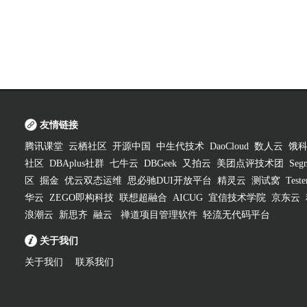
友情链接
腾讯课堂
云栖社区
开源中国
中生代技术
DaoCloud
数人云
饿
社区
DBAplus社群
七牛云
DBGeek
又拍云
美团点评技术团
Segm
区
掘金
优云双态运维
思必驰DUI开放平台
精灵云
测试窝
Test
华云
ZEGO即构科技
联想超融合
AICUG
宜信技术学院
京东云
浪潮云
新思齐
融云
禅道项目管理软件
轻流无代码平台
关于我们
关于我们
联系我们