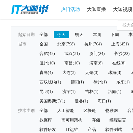
热门活动
大咖直播
大咖视频
起始日期
全部
今天
明天
本周
下周
本
城市
全国
北京(798)
杭州(704)
上海(451)
合肥(42)
武汉(31)
厦门(24)
长沙(22)
温州(10)
南昌(10)
济南(8)
在线(8)
青岛(4)
大连(3)
无锡(3)
珠海(3)
西双版纳(1)
德阳(1)
徐州(1)
咸阳(1)
昆明(1)
济宁(1)
吉林(1)
洛阳(1)
美国奥斯汀(1)
曼谷(1)
海口(1)
技术类别
全部
人工智能
区块链
物联网
容
数据库
高可用架构
存储
编程语言
软件研发
IT运维
产品
软件测试