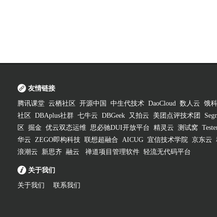
友情链接
腾讯课堂
云栖社区
开源中国
中生代技术
DaoCloud
数人云
饿
社区
DBAplus社群
七牛云
DBGeek
又拍云
美团点评技术团
Segm
区
掘金
优云双态运维
思必驰DUI开放平台
精灵云
测试窝
Test
华云
ZEGO即构科技
联想超融合
AICUG
宜信技术学院
京东云
浪潮云
新思齐
融云
禅道项目管理软件
轻流无代码平台
关于我们
关于我们
联系我们