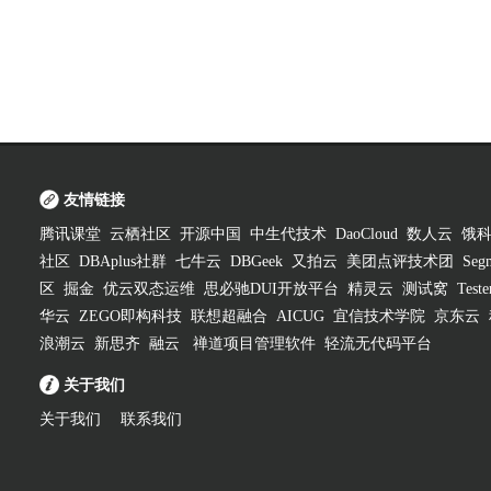
友情链接
腾讯课堂
云栖社区
开源中国
中生代技术
DaoCloud
数人云
饿
社区
DBAplus社群
七牛云
DBGeek
又拍云
美团点评技术团
Segm
区
掘金
优云双态运维
思必驰DUI开放平台
精灵云
测试窝
Test
华云
ZEGO即构科技
联想超融合
AICUG
宜信技术学院
京东云
浪潮云
新思齐
融云
禅道项目管理软件
轻流无代码平台
关于我们
关于我们
联系我们