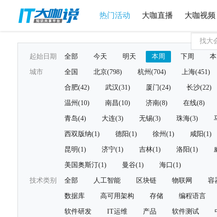
热门活动
大咖直播
大咖视频
起始日期
全部
今天
明天
本周
下周
本
城市
全国
北京(798)
杭州(704)
上海(451)
合肥(42)
武汉(31)
厦门(24)
长沙(22)
温州(10)
南昌(10)
济南(8)
在线(8)
青岛(4)
大连(3)
无锡(3)
珠海(3)
西双版纳(1)
德阳(1)
徐州(1)
咸阳(1)
昆明(1)
济宁(1)
吉林(1)
洛阳(1)
美国奥斯汀(1)
曼谷(1)
海口(1)
技术类别
全部
人工智能
区块链
物联网
容
数据库
高可用架构
存储
编程语言
软件研发
IT运维
产品
软件测试