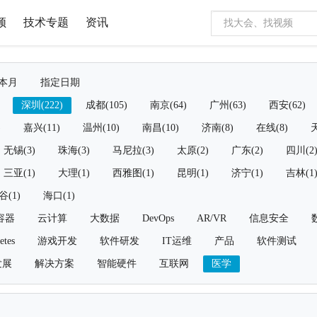
频
技术专题
资讯
本月
指定日期
深圳(222)
成都(105)
南京(64)
广州(63)
西安(62)
)
嘉兴(11)
温州(10)
南昌(10)
济南(8)
在线(8)
天
无锡(3)
珠海(3)
马尼拉(3)
太原(2)
广东(2)
四川(2
三亚(1)
大理(1)
西雅图(1)
昆明(1)
济宁(1)
吉林(1
谷(1)
海口(1)
容器
云计算
大数据
DevOps
AR/VR
信息安全
etes
游戏开发
软件研发
IT运维
产品
软件测试
发展
解决方案
智能硬件
互联网
医学