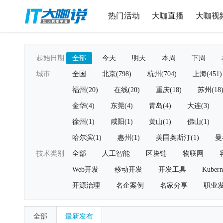
热门活动
大咖直播
大咖视
起始日期
全部
今天
明天
本周
下周
城市
全国
北京(798)
杭州(704)
上海(451)
福州(20)
在线(20)
重庆(18)
苏州(18
金华(4)
东莞(4)
青岛(4)
大连(3)
徐州(1)
咸阳(1)
黄山(1)
佛山(1)
哈尔滨(1)
惠州(1)
美国奥斯汀(1)
曼
技术类别
全部
人工智能
区块链
物联网
Web开发
移动开发
开发工具
Kubern
开源治理
名企案例
名家分享
职业
全部
最新发布