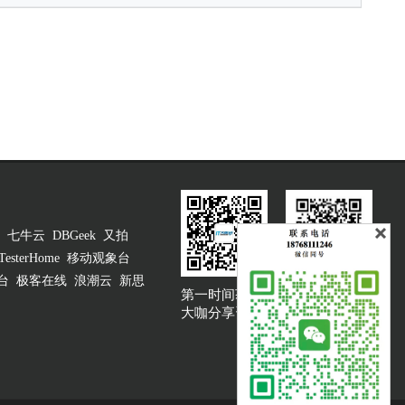
七牛云
DBGeek
又拍
TesterHome
移动观象台
台
极客在线
浪潮云
新思
第一时间获取
大咖说吐槽客服
大咖分享资讯