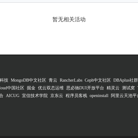
暂无相关活动
科技
MongoDB中文社区
青云
RancherLabs
Ceph中文社区
DBAplus社群
 Cloud中国社区
掘金
优云双态运维
思必驰DUI开放平台
精灵云
测试窝
合
AICUG
宜信技术学院
京东云
程序员客栈
openinstall
阿里云天池平