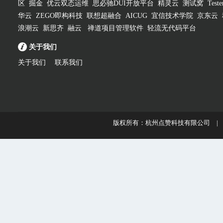
区
掘金
优云双态运维
思必驰DUI开放平台
精灵云
测试窝
Test
华云
ZEGO即构科技
联想超融合
AICUG
宜信技术学院
京东云
浪潮云
新思齐
融云
禅道项目管理软件
轻流无代码平台
关于我们
关于我们
联系我们
版权所有：杭州点赞科技有限公司 