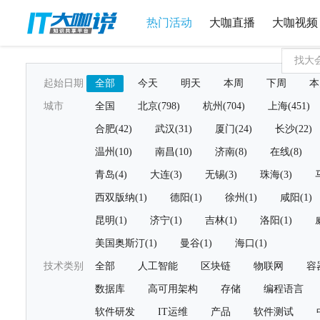
热门活动
大咖直播
大咖视频
起始日期
全部
今天
明天
本周
下周
本
城市
全国
北京(798)
杭州(704)
上海(451)
合肥(42)
武汉(31)
厦门(24)
长沙(22)
温州(10)
南昌(10)
济南(8)
在线(8)
青岛(4)
大连(3)
无锡(3)
珠海(3)
西双版纳(1)
德阳(1)
徐州(1)
咸阳(1)
昆明(1)
济宁(1)
吉林(1)
洛阳(1)
美国奥斯汀(1)
曼谷(1)
海口(1)
技术类别
全部
人工智能
区块链
物联网
容
数据库
高可用架构
存储
编程语言
软件研发
IT运维
产品
软件测试