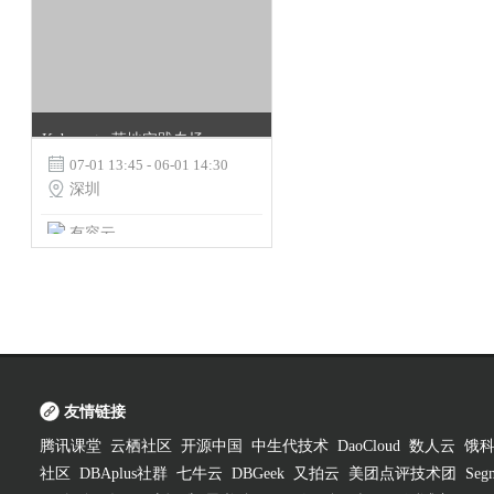
Kubernetes落地实践专场-深圳站

07-01 13:45 - 06-01 14:30

深圳
有容云
友情链接
腾讯课堂
云栖社区
开源中国
中生代技术
DaoCloud
数人云
饿
社区
DBAplus社群
七牛云
DBGeek
又拍云
美团点评技术团
Segm