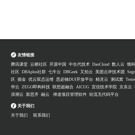
友情链接
腾讯课堂
云栖社区
开源中国
中生代技术
DaoCloud
数人云
饿
社区
DBAplus社群
七牛云
DBGeek
又拍云
美团点评技术团
Segm
区
掘金
优云双态运维
思必驰DUI开放平台
精灵云
测试窝
Test
华云
ZEGO即构科技
联想超融合
AICUG
宜信技术学院
京东云
浪潮云
新思齐
融云
禅道项目管理软件
轻流无代码平台
关于我们
关于我们
联系我们