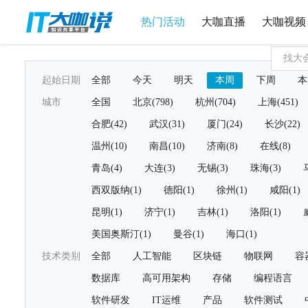
热门活动
大咖直播
大咖视频
起始日期
全部
今天
明天
本周
下周
本
城市
全国
北京(798)
杭州(704)
上海(451)
合肥(42)
武汉(31)
厦门(24)
长沙(22)
温州(10)
南昌(10)
济南(8)
在线(8)
青岛(4)
大连(3)
无锡(3)
珠海(3)
西双版纳(1)
德阳(1)
徐州(1)
咸阳(1)
昆明(1)
济宁(1)
吉林(1)
洛阳(1)
美国奥斯汀(1)
曼谷(1)
海口(1)
技术类别
全部
人工智能
区块链
物联网
容
数据库
高可用架构
存储
编程语言
软件研发
IT运维
产品
软件测试