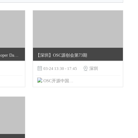
开放生态 定义未来 |Huawei Developer Day · 深圳站
【深圳】OSC源创会第73期

03-24 13:30 - 17:45

深圳
OSC开源中国社区