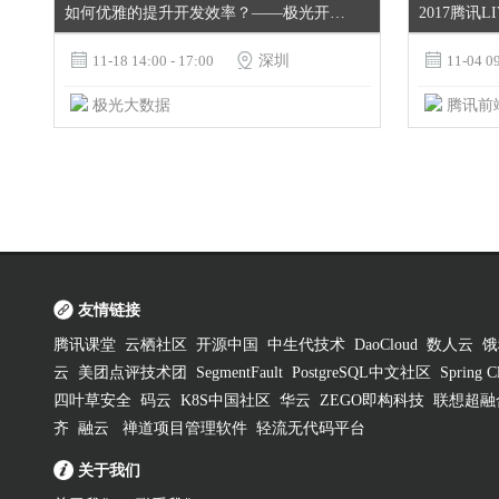
如何优雅的提升开发效率？——极光开发者沙龙JIGUANG MEETUP
2017腾讯

11-18 14:00 - 17:00

深圳

11-04 09
极光大数据
友情链接
腾讯课堂
云栖社区
开源中国
中生代技术
DaoCloud
数人云
饿
云
美团点评技术团
SegmentFault
PostgreSQL中文社区
Spring
四叶草安全
码云
K8S中国社区
华云
ZEGO即构科技
联想超融
齐
融云
禅道项目管理软件
轻流无代码平台
关于我们