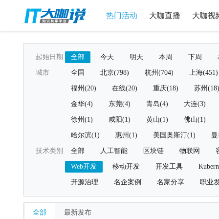
热门活动
大咖直播
大咖视
起始日期
全部
今天
明天
本周
下周
城市
全国
北京(798)
杭州(704)
上海(451)
福州(20)
在线(20)
重庆(18)
苏州(18
金华(4)
东莞(4)
青岛(4)
大连(3)
徐州(1)
咸阳(1)
黄山(1)
佛山(1)
哈尔滨(1)
惠州(1)
美国奥斯汀(1)
曼
技术类别
全部
人工智能
区块链
物联网
Web开发
移动开发
开发工具
Kubern
开源治理
名企案例
名家分享
职业
全部
最新发布