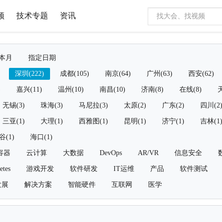
频
技术专题
资讯
本月
指定日期
深圳(222)
成都(105)
南京(64)
广州(63)
西安(62)
)
嘉兴(11)
温州(10)
南昌(10)
济南(8)
在线(8)
天
无锡(3)
珠海(3)
马尼拉(3)
太原(2)
广东(2)
四川(2
三亚(1)
大理(1)
西雅图(1)
昆明(1)
济宁(1)
吉林(1
谷(1)
海口(1)
容器
云计算
大数据
DevOps
AR/VR
信息安全
etes
游戏开发
软件研发
IT运维
产品
软件测试
发展
解决方案
智能硬件
互联网
医学