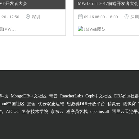
LIVE开发者大会
IMWebConf 2017前端开发者大会
:20 - 17:50

深圳

09-16 08:00 - 18:00

深圳
腾讯前端IVWEB团队
IMWeb团队
科技
MongoDB中文社区
青云
RancherLabs
Ceph中文社区
DBAplus社群
 Cloud中国社区
掘金
优云双态运维
思必驰DUI开放平台
精灵云
测试窝
合
AICUG
宜信技术学院
京东云
程序员客栈
openinstall
阿里云天池平