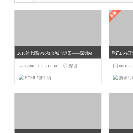
2018第七届iWeb峰会城市巡回——深圳站
腾讯Live

12-08 13:30 - 17:30

深圳

08-18 08
HTML5梦工场