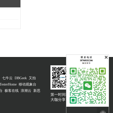
七牛云
DBGeek
又拍
TesterHome
移动观象台
台
极客在线
浪潮云
新思
第一时间获取
大咖说吐槽客服
大咖分享资讯