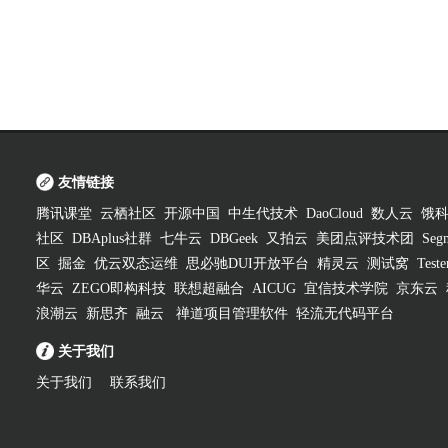
友情链接
腾讯课堂
云栖社区
开源中国
中生代技术
DaoCloud
数人云
饿
社区
DBAplus社群
七牛云
DBGeek
又拍云
美团点评技术团
Segm
区
掘金
优云双态运维
思必驰DUI开放平台
精灵云
测试窝
Test
华云
ZEGO即构科技
联想超融合
AICUG
宜信技术学院
京东云
浪潮云
新思齐
融云
禅道项目管理软件
轻流无代码平台
关于我们
关于我们
联系我们