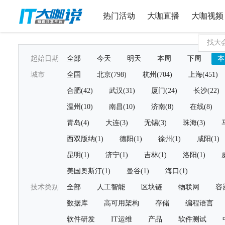
热门活动
大咖直播
大咖视频
起始日期
全部
今天
明天
本周
下周
本
城市
全国
北京(798)
杭州(704)
上海(451)
合肥(42)
武汉(31)
厦门(24)
长沙(22)
温州(10)
南昌(10)
济南(8)
在线(8)
青岛(4)
大连(3)
无锡(3)
珠海(3)
西双版纳(1)
德阳(1)
徐州(1)
咸阳(1)
昆明(1)
济宁(1)
吉林(1)
洛阳(1)
美国奥斯汀(1)
曼谷(1)
海口(1)
技术类别
全部
人工智能
区块链
物联网
容
数据库
高可用架构
存储
编程语言
软件研发
IT运维
产品
软件测试