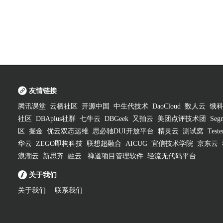
友情链接
腾讯课堂
云栖社区
开源中国
中生代技术
DaoCloud
数人云
饿
社区
DBAplus社群
七牛云
DBGeek
又拍云
美团点评技术团
Segm
区
掘金
优云双态运维
思必驰DUI开放平台
精灵云
测试窝
Test
华云
ZEGO即构科技
联想超融合
AICUG
宜信技术学院
京东云
浪潮云
新思齐
融云
禅道项目管理软件
轻流无代码平台
关于我们
关于我们
联系我们