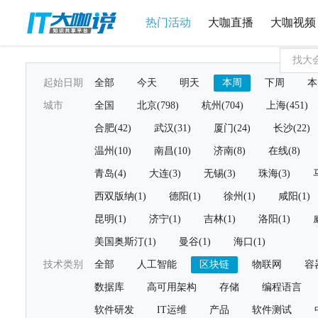
热门活动
大咖直播
大咖视频
起始日期
全部
今天
明天
本周
下周
本
城市
全国
北京(798)
杭州(704)
上海(451)
合肥(42)
武汉(31)
厦门(24)
长沙(22)
温州(10)
南昌(10)
济南(8)
在线(8)
青岛(4)
大连(3)
无锡(3)
珠海(3)
西双版纳(1)
德阳(1)
徐州(1)
咸阳(1)
昆明(1)
济宁(1)
吉林(1)
洛阳(1)
美国奥斯汀(1)
曼谷(1)
海口(1)
技术类别
全部
人工智能
区块链
物联网
容
数据库
高可用架构
存储
编程语言
软件研发
IT运维
产品
软件测试