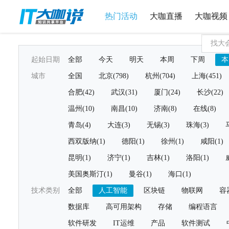
热门活动
大咖直播
大咖视频
起始日期
全部
今天
明天
本周
下周
本
城市
全国
北京(798)
杭州(704)
上海(451)
合肥(42)
武汉(31)
厦门(24)
长沙(22)
温州(10)
南昌(10)
济南(8)
在线(8)
青岛(4)
大连(3)
无锡(3)
珠海(3)
西双版纳(1)
德阳(1)
徐州(1)
咸阳(1)
昆明(1)
济宁(1)
吉林(1)
洛阳(1)
美国奥斯汀(1)
曼谷(1)
海口(1)
技术类别
全部
人工智能
区块链
物联网
容
数据库
高可用架构
存储
编程语言
软件研发
IT运维
产品
软件测试