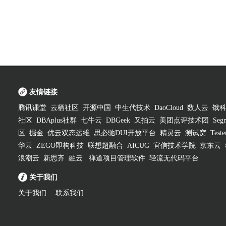
友情链接
腾讯课堂
云栖社区
开源中国
中生代技术
DaoCloud
数人云
饿
社区
DBAplus社群
七牛云
DBGeek
又拍云
美团点评技术团
Segm
区
掘金
优云双态运维
思必驰DUI开放平台
精灵云
测试窝
Test
华云
ZEGO即构科技
联想超融合
AICUG
宜信技术学院
京东云
浪潮云
新思齐
融云
禅道项目管理软件
轻流无代码平台
关于我们
关于我们
联系我们