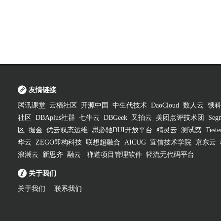
友情链接
腾讯课堂
云栖社区
开源中国
中生代技术
DaoCloud
数人云
饿
社区
DBAplus社群
七牛云
DBGeek
又拍云
美团点评技术团
Segm
区
掘金
优云双态运维
思必驰DUI开放平台
精灵云
测试窝
Test
华云
ZEGO即构科技
联想超融合
AICUG
宜信技术学院
京东云
浪潮云
新思齐
融云
禅道项目管理软件
轻流无代码平台
关于我们
关于我们
联系我们