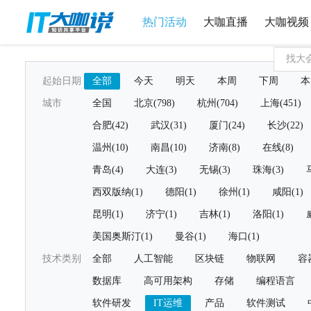
热门活动
大咖直播
大咖视频
起始日期
全部
今天
明天
本周
下周
本
城市
全国
北京(798)
杭州(704)
上海(451)
合肥(42)
武汉(31)
厦门(24)
长沙(22)
温州(10)
南昌(10)
济南(8)
在线(8)
青岛(4)
大连(3)
无锡(3)
珠海(3)
西双版纳(1)
德阳(1)
徐州(1)
咸阳(1)
昆明(1)
济宁(1)
吉林(1)
洛阳(1)
美国奥斯汀(1)
曼谷(1)
海口(1)
技术类别
全部
人工智能
区块链
物联网
容
数据库
高可用架构
存储
编程语言
软件研发
IT运维
产品
软件测试