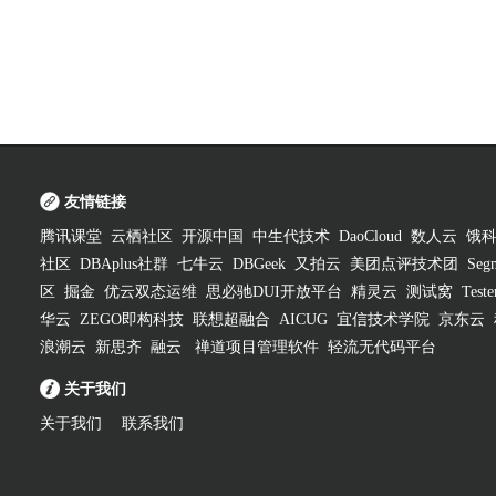
友情链接
腾讯课堂
云栖社区
开源中国
中生代技术
DaoCloud
数人云
饿
社区
DBAplus社群
七牛云
DBGeek
又拍云
美团点评技术团
Segm
区
掘金
优云双态运维
思必驰DUI开放平台
精灵云
测试窝
Test
华云
ZEGO即构科技
联想超融合
AICUG
宜信技术学院
京东云
浪潮云
新思齐
融云
禅道项目管理软件
轻流无代码平台
关于我们
关于我们
联系我们