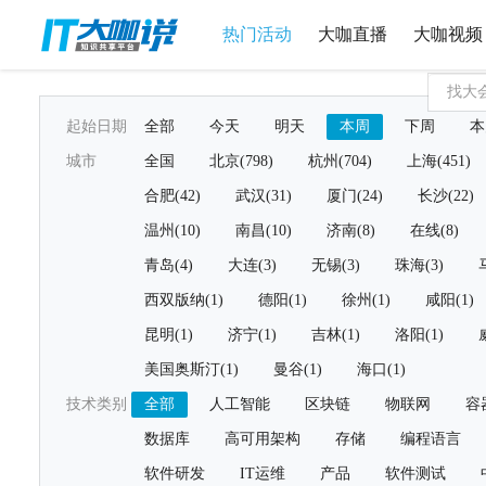
热门活动
大咖直播
大咖视频
起始日期
全部
今天
明天
本周
下周
本
城市
全国
北京(798)
杭州(704)
上海(451)
合肥(42)
武汉(31)
厦门(24)
长沙(22)
温州(10)
南昌(10)
济南(8)
在线(8)
青岛(4)
大连(3)
无锡(3)
珠海(3)
西双版纳(1)
德阳(1)
徐州(1)
咸阳(1)
昆明(1)
济宁(1)
吉林(1)
洛阳(1)
美国奥斯汀(1)
曼谷(1)
海口(1)
技术类别
全部
人工智能
区块链
物联网
容
数据库
高可用架构
存储
编程语言
软件研发
IT运维
产品
软件测试